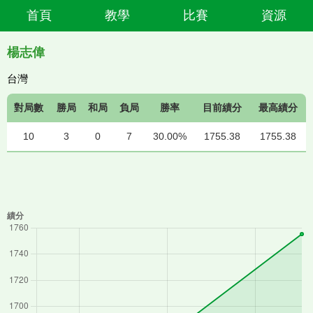
首頁
教學
比賽
資源
楊志偉
台灣
對局數
勝局
和局
負局
勝率
目前績分
最高績分
10
3
0
7
30.00%
1755.38
1755.38