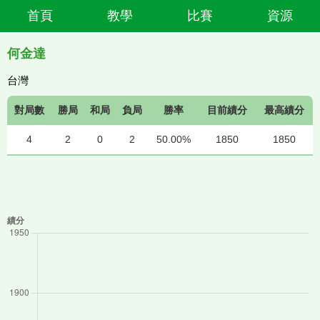
首頁
教學
比賽
資源
何金達
台灣
對局數
勝局
和局
負局
勝率
目前績分
最高績分
4
2
0
2
50.00%
1850
1850