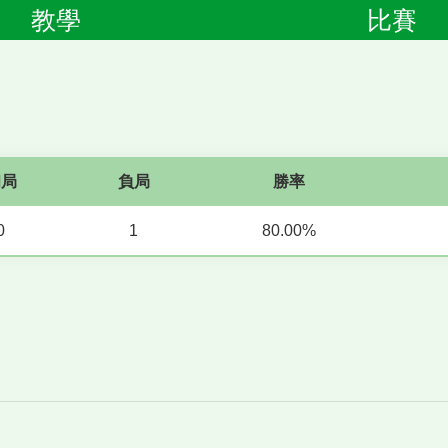
教學
比賽
和局
負局
勝率
0
1
80.00%