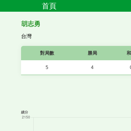
首頁
胡志勇
台灣
對局數
勝局
5
4