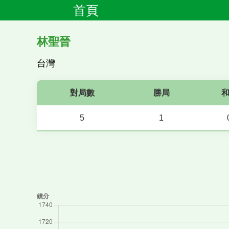
首頁
林聖晉
台灣
對局數
勝局
5
1