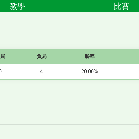
教學
比賽
和局
負局
勝率
0
4
20.00%