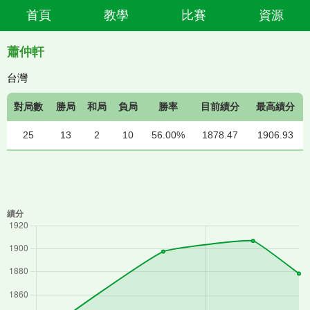
首頁
教學
比賽
資源
蕭仲軒
台灣
對局數
勝局
和局
負局
勝率
目前績分
最高績分
25
13
2
10
56.00%
1878.47
1906.93