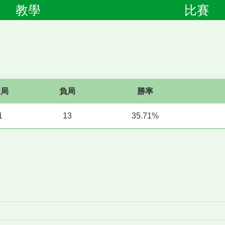
教學
比賽
和局
負局
勝率
1
13
35.71%