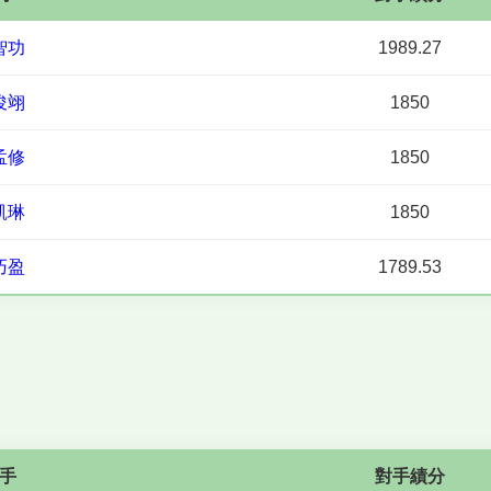
智功
1989.27
俊翊
1850
孟修
1850
凱琳
1850
巧盈
1789.53
手
對手績分