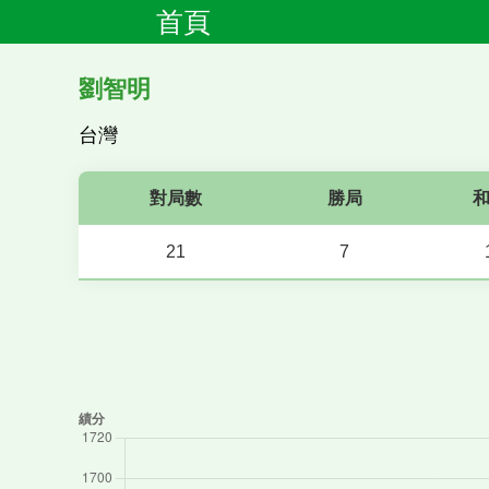
首頁
劉智明
台灣
對局數
勝局
21
7