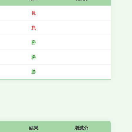
負
負
勝
勝
勝
結果
增減分