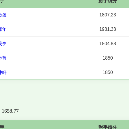
手
對手績分
巧盈
1807.23
曄年
1931.33
晟亨
1804.88
岱菁
1850
仲軒
1850
= 1658.77
手
對手績分