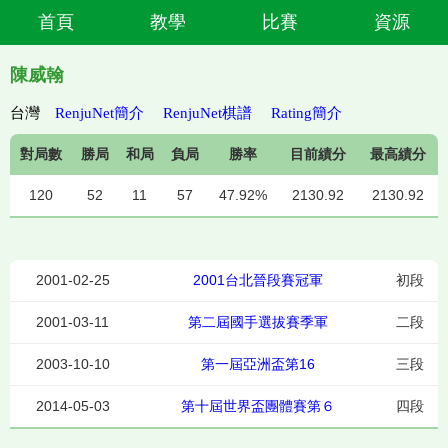
首頁
教學
比賽
資源
陳威翰
台灣
RenjuNet簡介
RenjuNet棋譜
Rating簡介
對局數
勝局
和局
負局
勝率
目前績分
最高績分
120
52
11
57
47.92%
2130.92
2130.92
2001-02-25
2001台北晉段賽冠軍
初段
2001-03-11
第二屆國手選拔賽季軍
二段
2003-10-10
第一屆亞洲盃第16
三段
2014-05-03
第十屆世界盃團體賽第６
四段