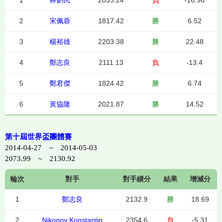
1
林劉民
2033.24
負
-16.96
2
宋佩蓉
1817.42
勝
6.52
3
楊裕雄
2203.38
勝
22.48
4
鄭志良
2111.13
負
-13.4
5
鄭君傑
1824.42
勝
6.74
6
黃協隆
2021.87
勝
14.52
第十屆世界盃團體賽
2014-04-27 ~ 2014-05-03
2073.99 ~ 2130.92
輪次
對手
對手績分
結果
增減分
1
鄭志良
2132.9
勝
18.69
2
Nikonov Konstantin
2354.6
負
-5.31