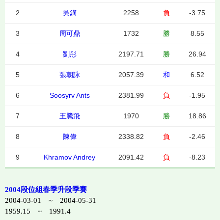
2
吳鏑
2258
負
-3.75
3
周可鼎
1732
勝
8.55
4
劉彤
2197.71
勝
26.94
5
張朝詠
2057.39
和
6.52
6
Soosyrv Ants
2381.99
負
-1.95
7
王騰飛
1970
勝
18.86
8
陳偉
2338.82
負
-2.46
9
Khramov Andrey
2091.42
負
-8.23
2004段位組春季升段季賽
2004-03-01 ~ 2004-05-31
1959.15 ~ 1991.4