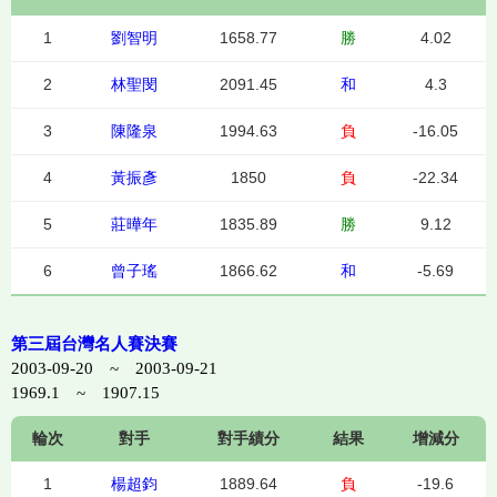
1
劉智明
1658.77
勝
4.02
2
林聖閔
2091.45
和
4.3
3
陳隆泉
1994.63
負
-16.05
4
黃振彥
1850
負
-22.34
5
莊曄年
1835.89
勝
9.12
6
曾子瑤
1866.62
和
-5.69
第三屆台灣名人賽決賽
2003-09-20 ~ 2003-09-21
1969.1 ~ 1907.15
輪次
對手
對手績分
結果
增減分
1
楊超鈞
1889.64
負
-19.6