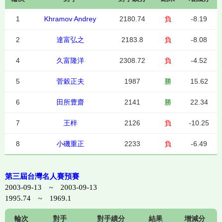
1
Khramov Andrey
2180.74
負
-8.19
2
達富弘之
2183.8
負
-8.08
4
久富隆洋
2308.72
負
-4.52
5
菅穀正夫
1987
勝
15.62
6
田所豊齋
2141
勝
22.34
7
王梓
2126
負
-10.25
8
小磯重正
2233
負
-6.49
第三屆台灣名人賽預賽
2003-09-13 ~ 2003-09-13
1995.74 ~ 1969.1
輪次
對手
對手績分
結果
增減分