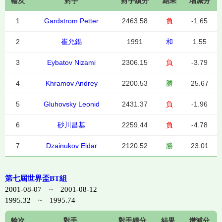
輪次
對手
對手績分
結果
增減分
1
Gardstrom Petter
2463.58
負
-1.65
2
崔允錫
1991
和
1.55
3
Eybatov Nizami
2306.15
負
-3.79
4
Khramov Andrey
2200.53
勝
25.67
5
Gluhovsky Leonid
2431.37
負
-1.96
6
砂川昌基
2259.44
負
-4.78
7
Dzainukov Eldar
2120.52
勝
23.01
第七屆世界盃BT組
2001-08-07 ~ 2001-08-12
1995.32 ~ 1995.74
輪次
對手
對手績分
結果
增減分