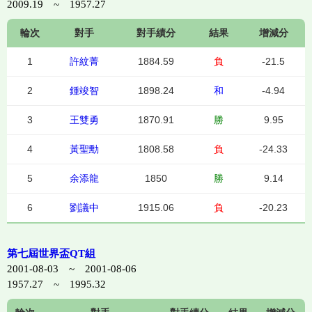
2009.19 ~ 1957.27
輪次
對手
對手績分
結果
增減分
1
許紋菁
1884.59
負
-21.5
2
鍾竣智
1898.24
和
-4.94
3
王雙勇
1870.91
勝
9.95
4
黃聖勳
1808.58
負
-24.33
5
余添龍
1850
勝
9.14
6
劉議中
1915.06
負
-20.23
第七屆世界盃QT組
2001-08-03 ~ 2001-08-06
1957.27 ~ 1995.32