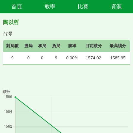
首頁
教學
比賽
資源
陶以哲
台灣
對局數
勝局
和局
負局
勝率
目前績分
最高績分
9
0
0
9
0.00%
1574.02
1585.95