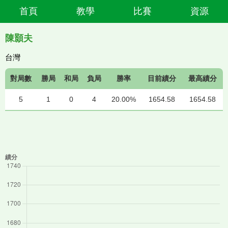
首頁
教學
比賽
資源
陳顥夫
台灣
對局數
勝局
和局
負局
勝率
目前績分
最高績分
5
1
0
4
20.00%
1654.58
1654.58