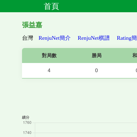
首頁
張益嘉
台灣
RenjuNet簡介
RenjuNet棋譜
Rating
對局數
勝局
4
0