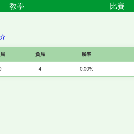
教學
比賽
簡介
和局
負局
勝率
0
4
0.00%