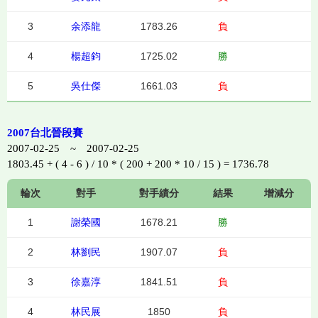
3
余添龍
1783.26
負
4
楊超鈞
1725.02
勝
5
吳仕傑
1661.03
負
2007台北晉段賽
2007-02-25 ~ 2007-02-25
1803.45 + ( 4 - 6 ) / 10 * ( 200 + 200 * 10 / 15 ) = 1736.78
輪次
對手
對手績分
結果
增減分
1
謝榮國
1678.21
勝
2
林劉民
1907.07
負
3
徐嘉淳
1841.51
負
4
林民展
1850
負