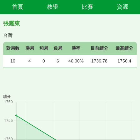
首頁
教學
比賽
資源
張耀東
台灣
對局數
勝局
和局
負局
勝率
目前績分
最高績分
10
4
0
6
40.00%
1736.78
1756.4