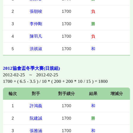
2
張朝竣
1700
負
3
李仲剛
1700
勝
4
陳羽凡
1700
負
5
洪祺淑
1700
和
2012協會盃冬季大賽(日規組)
2012-02-25 ~ 2012-02-25
1700 + ( 6.5 - 3.5 ) / 10 * ( 200 + 200 * 10 / 15 ) = 1800
輪次
對手
對手績分
結果
增減分
1
許鴻義
1700
和
2
阮建誠
1700
勝
3
張雅涵
1700
和