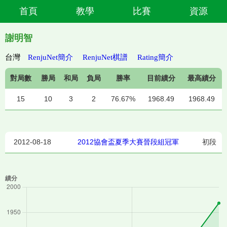
首頁
教學
比賽
資源
謝明智
台灣
RenjuNet簡介
RenjuNet棋譜
Rating簡介
對局數
勝局
和局
負局
勝率
目前績分
最高績分
15
10
3
2
76.67%
1968.49
1968.49
2012-08-18
2012協會盃夏季大賽晉段組冠軍
初段