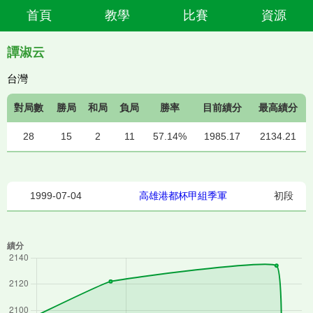
首頁
教學
比賽
資源
譚淑云
台灣
對局數
勝局
和局
負局
勝率
目前績分
最高績分
28
15
2
11
57.14%
1985.17
2134.21
1999-07-04
高雄港都杯甲組季軍
初段