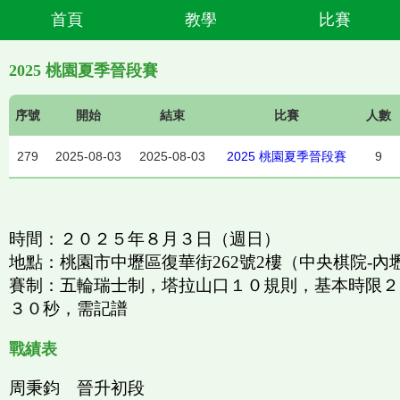
首頁
教學
比賽
2025 桃園夏季晉段賽
序號
開始
結束
比賽
人數
279
2025-08-03
2025-08-03
2025 桃園夏季晉段賽
9
時間：２０２５年８月３日（週日）
地點：桃園市中壢區復華街262號2樓（中央棋院-內
賽制：五輪瑞士制，塔拉山口１０規則，基本時限２
３０秒，需記譜
戰績表
周秉鈞 晉升初段