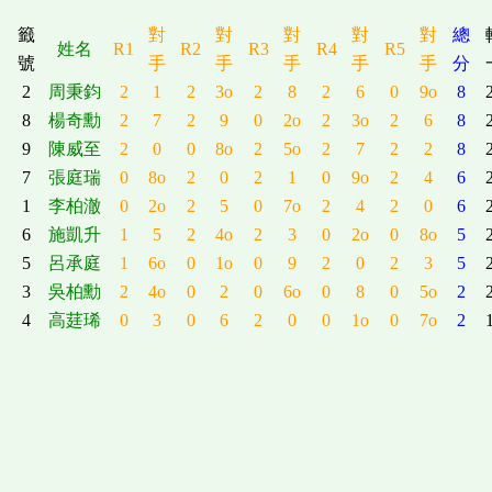
籤
對
對
對
對
對
總
姓名
R1
R2
R3
R4
R5
號
手
手
手
手
手
分
2
周秉鈞
2
1
2
3o
2
8
2
6
0
9o
8
8
楊奇勳
2
7
2
9
0
2o
2
3o
2
6
8
9
陳威至
2
0
0
8o
2
5o
2
7
2
2
8
7
張庭瑞
0
8o
2
0
2
1
0
9o
2
4
6
1
李柏澈
0
2o
2
5
0
7o
2
4
2
0
6
6
施凱升
1
5
2
4o
2
3
0
2o
0
8o
5
5
呂承庭
1
6o
0
1o
0
9
2
0
2
3
5
3
吳柏勳
2
4o
0
2
0
6o
0
8
0
5o
2
4
高莛琋
0
3
0
6
2
0
0
1o
0
7o
2